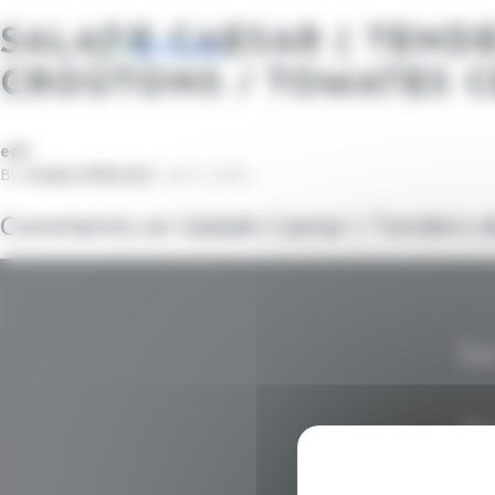
Panneau de gestion des cookies
SALADE CAESAR ( TENDE
CROÛTONS / TOMATES CE
edit
By
my8JycE6Nb222J
•
juin 9, 2026
Comments on Salade Caesar ( Tenders de 
Le
No
moul